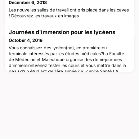
December 6, 2018
Les nouvelles salles de travail ont pris place dans les caves
! Découvrez les travaux en images
Journées d'immersion pour les lycéens
October 4, 2019
Vous connaissez des lycéen(ne), en première ou
terminale intéressés par les études médicales?La Faculté
de Médecine et Maïeutique organise des demi-journées
d’immersion!Venez tester les cours et vous mettre dans la
peau d’un étudiant de 1ère année de licence Santé LA
PROCHAINE IMMERSION EST PRÉVUE LE MERCREDI 20
NOVEMBRE 2019 APRÈS-MIDI POUR LES
TERMINALES! Programme :13h30-14h Accueil14h-16h Cour